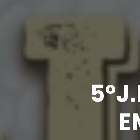
5ºJ
E