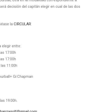
urball, otra en la modalidad correspondiente a
erá decisión del capitán elegir en cual de las dos
véase la
CIRCULAR
 elegir entre:
 las 17:00h
las 17:00h
 las 11:00h
ourball+ Gr.Chapman
las 19:00h.
rbanzagolf@gmail.com