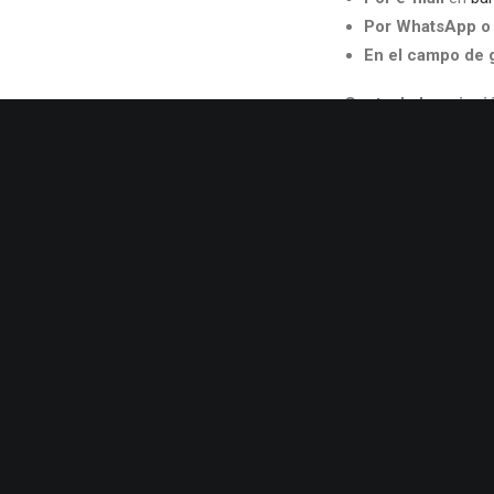
Por WhatsApp o 
En el campo de 
Cuota de Inscripci
Socios 12 €
No Socios 17 €
Premios:
Premios
Sorteos
Comida o cena fin 
alguno. Dependerá 
decisión de realiz
domingo 24 de Abr