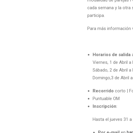
modalidad de parejas Fo
cada semana y la otra s
participa.
Para más información 
Horarios de salida
a
Viernes, 1 de Abril a
Sábado, 2 de Abril a 
Domingo,3 de Abril a
Recorrido
corto | F
Puntuable OM
Inscripción
:
Hasta el jueves 31 a 
Por e-mail
en
ba