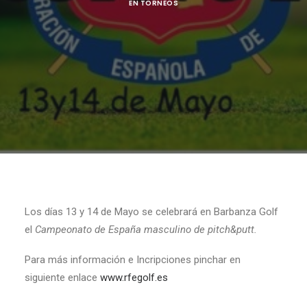
EN
TORNEOS
Los días 13 y 14 de Mayo se celebrará en Barbanza Golf
el
Campeonato de España masculino de pitch&putt.
Para más información e Incripciones pinchar en
siguiente enlace
www.rfegolf.es