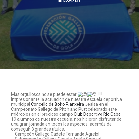
EN
NOTICIAS
Mas orgullosos no se puede estar
!!!!!
Impresionante la actuación de nuestra escuela deportiva
municipal
Concello de Boiro
Rianxeira
Jealsa en el
Campeonato Gallego de Pitch and Putt celebrado este
miércoles en el precioso campo
Club Deportivo Rio Cabe
19 alumnos de nuestra escuela, nos hicieron disfrutar de
una gran jornada en todos los aspectos, además de
conseguir 3 grandes títulos.
– Campeón Gallego Cadete Fernando Agrelo!