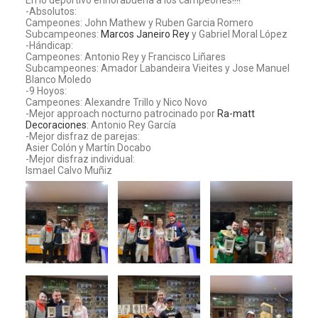
En lo deportivo enhorabuena a los campeones!!!!
-Absolutos:
Campeones: John Mathew y Ruben Garcia Romero
Subcampeones:
Marcos Janeiro Rey
y Gabriel Moral López
-Hándicap:
Campeones: Antonio Rey y Francisco Liñares
Subcampeones: Amador Labandeira Vieites y Jose Manuel
Blanco Moledo
-9 Hoyos:
Campeones: Alexandre Trillo y Nico Novo
-Mejor approach nocturno patrocinado por
Ra-matt
Decoraciones
: Antonio Rey García
-Mejor disfraz de parejas:
Asier Colón y Martín Docabo
-Mejor disfraz individual:
Ismael Calvo Muñiz