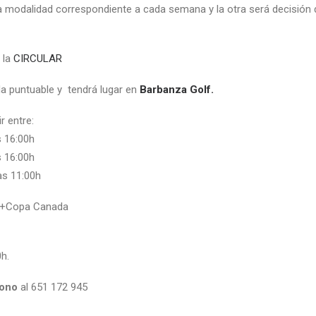
la modalidad correspondiente a cada semana y la otra será decisión d
 la
CIRCULAR
da puntuable y tendrá lugar en
Barbanza Golf.
r entre:
s 16:00h
s 16:00h
as 11:00h
ll+Copa Canada
0h.
fono
al 651 172 945