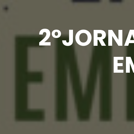
2ºJORNA
E