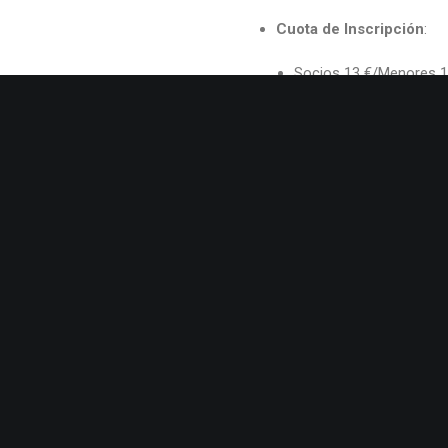
Cuota de Inscripción
:
Socios 13 €/Menores 1
No Socios 18 €
Premios:
Premios
Sorteos
Cena fin de liga para to