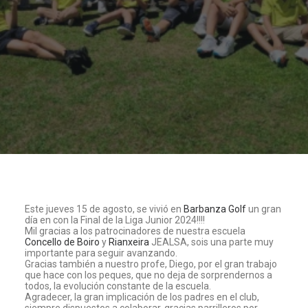
Este jueves 15 de agosto, se vivió en
Barbanza Golf
un gran
día en con la Final de la Liga Junior 2024!!!!
Mil gracias a los patrocinadores de nuestra escuela
Concello de Boiro
y
Rianxeira
JEALSA, sois una parte muy
importante para seguir avanzando.
Gracias también a nuestro profe, Diego, por el gran trabajo
que hace con los peques, que no deja de sorprendernos a
todos, la evolución constante de la escuela.
Agradecer, la gran implicación de los padres en el club,