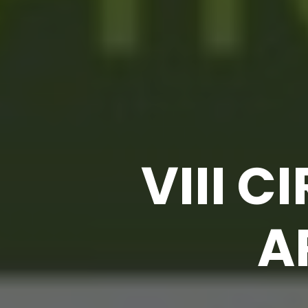
VIII 
A