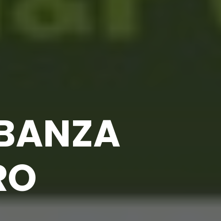
RBANZA
RO