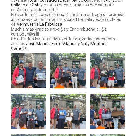
Javi, a la
Real Federación Española de Golf
, a la
Federación
Gallega de Golf
y a todos nuestros socios que siempre
estáis apoyando al club!!!
El evento finalizaba con una grandísma entrega de premios
amenizada por el grupo musical «The Balayos» y cócteles
de
Vermuteria La Fabulosa
.
Muchísimas gracias a tod@s y Enhorabuena a l@s
campeon@s!!!!!!
Se adjuntan las fotos del evento realizadas por nuestros
amigos
Jose Manuel Ferro Vilariño
y
Naty Montoiro
Gomez
!!!