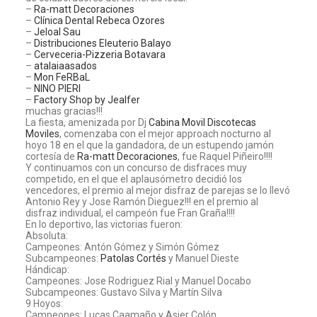
–
Ra-matt Decoraciones
–
Clínica Dental Rebeca Ozores
–
Jeloal Sau
–
Distribuciones Eleuterio Balayo
–
Cerveceria-Pizzeria Botavara
–
atalaiaasados
–
Mon FeRBaL
–
NINO PIERI
–
Factory Shop by Jealfer
muchas gracias!!!
La fiesta, amenizada por Dj
Cabina Movil Discotecas
Moviles
, comenzaba con el mejor approach nocturno al
hoyo 18 en el que la gandadora, de un estupendo jamón
cortesía de
Ra-matt Decoraciones
, fue Raquel Piñeiro!!!!
Y continuamos con un concurso de disfraces muy
competido, en el que el aplausómetro decidió los
vencedores, el premio al mejor disfraz de parejas se lo llevó
Antonio Rey y Jose Ramón Dieguez!!! en el premio al
disfraz individual, el campeón fue Fran Graña!!!!
En lo deportivo, las victorias fueron:
Absoluta:
Campeones: Antón Gómez y Simón Gómez
Subcampeones:
Patolas Cortés
y Manuel Dieste
Hándicap:
Campeones: Jose Rodriguez Rial y Manuel Docabo
Subcampeones: Gustavo Silva y Martín Silva
9 Hoyos:
Campeones: Lucas Caamaño y Asier Colón