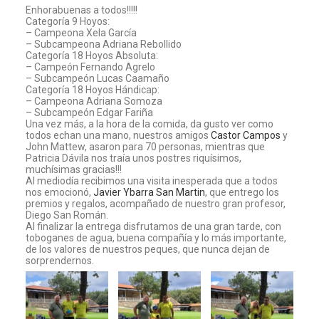
Enhorabuenas a todos!!!!!
Categoría 9 Hoyos:
– Campeona Xela García
– Subcampeona Adriana Rebollido
Categoría 18 Hoyos Absoluta:
– Campeón Fernando Agrelo
– Subcampeón Lucas Caamaño
Categoría 18 Hoyos Hándicap:
– Campeona Adriana Somoza
– Subcampeón Edgar Fariña
Una vez más, a la hora de la comida, da gusto ver como
todos echan una mano, nuestros amigos
Castor Campos
y
John Mattew, asaron para 70 personas, mientras que
Patricia Dávila nos traía unos postres riquísimos,
muchísimas gracias!!!
Al mediodía recibimos una visita inesperada que a todos
nos emocionó,
Javier Ybarra San Martin
, que entrego los
premios y regalos, acompañado de nuestro gran profesor,
Diego San Román.
Al finalizar la entrega disfrutamos de una gran tarde, con
toboganes de agua, buena compañía y lo más importante,
de los valores de nuestros peques, que nunca dejan de
sorprendernos.