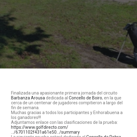
Finalizada una apasionante primera jornada del circuito
Barbanza Arousa
dedicada al
Concello de Boiro
, en la que
cerca de un centenar de jugadores compitieron a largo del
fin de semana.
Muchas gracias a todos los participantes y Enhorabuena a
los ganadores!!!
Adjuntamos enlace con las clasificaciones de la prueba:
https://www.golfdirecto.com/
…/6701102f431a61e50…/summary