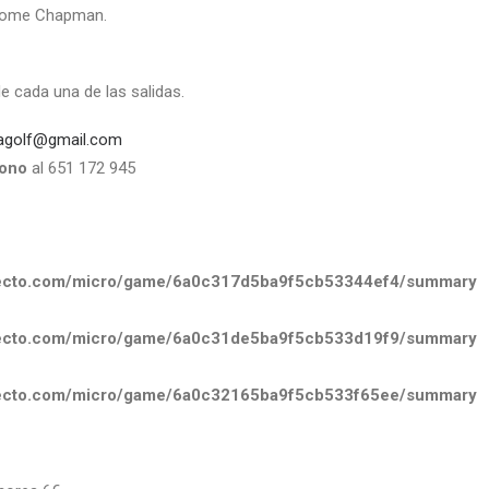
some Chapman.
de cada una de las salidas.
agolf@gmail.com
fono
al 651 172 945
irecto.com/micro/game/6a0c317d5ba9f5cb53344ef4/summary
irecto.com/micro/game/6a0c31de5ba9f5cb533d19f9/summary
irecto.com/micro/game/6a0c32165ba9f5cb533f65ee/summary