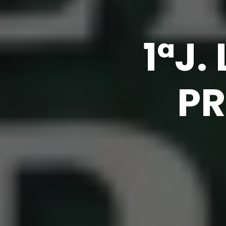
1ªJ.
PR