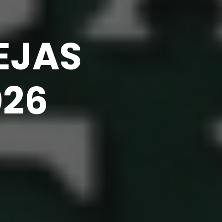
REJAS
026