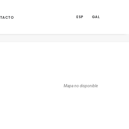
ESP
GAL
TACTO
Inicio
Eventos
PINCHADO GREENES
Mapa no disponible