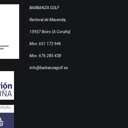
BARBANZA GOLF
Rectoral de Macenda,
15937 Boiro (A Coruña)
Mov. 651 172 946
Mov. 676 285 438
info@barbanzagolf.es