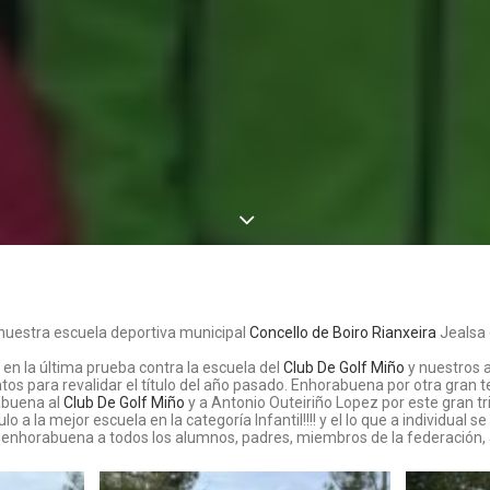
nuestra escuela deportiva municipal
Concello de Boiro
Rianxeira
Jealsa 
o en la última prueba contra la escuela del
Club De Golf Miño
y nuestros 
ntos para revalidar el título del año pasado. Enhorabuena por otra gran
abuena al
Club De Golf Miño
y a Antonio Outeiriño Lopez por este gran tri
o a la mejor escuela en la categoría Infantil!!!! y el lo que a individual s
enhorabuena a todos los alumnos, padres, miembros de la federación,