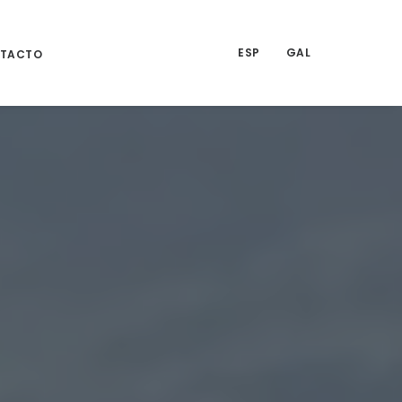
ESP
GAL
TACTO