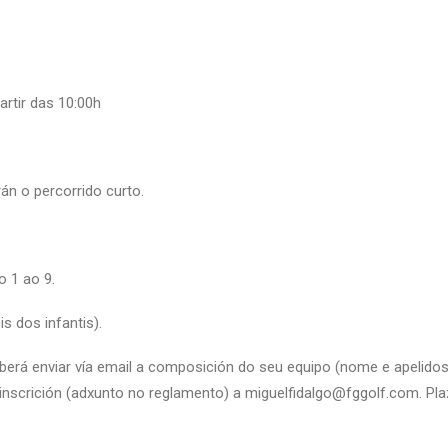
rtir das 10:00h
án o percorrido curto.
o 1 ao 9.
s dos infantis).
berá enviar vía email a composición do seu equipo (nome e apelidos,
inscrición (adxunto no reglamento) a miguelfidalgo@fggolf.com. Pla