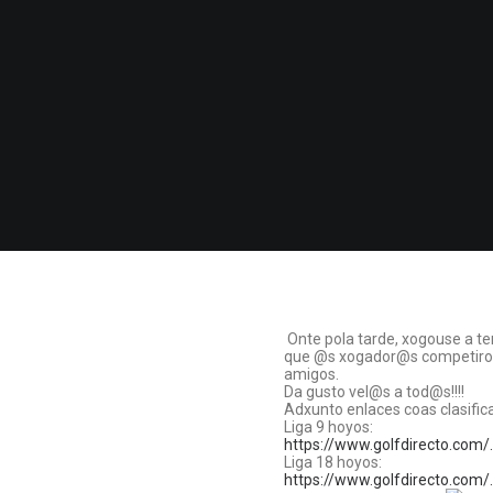
Onte pola tarde, xogouse a ter
que @s xogador@s competiron,
amigos.
Da gusto vel@s a tod@s!!!!
Adxunto enlaces coas clasifi
Liga 9 hoyos:
https://www.golfdirecto.com
Liga 18 hoyos:
https://www.golfdirecto.com