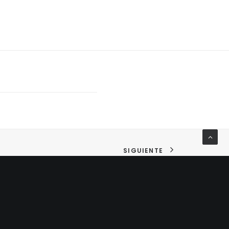
SIGUIENTE
BARBANZA GOLF
Rectoral de Macenda,