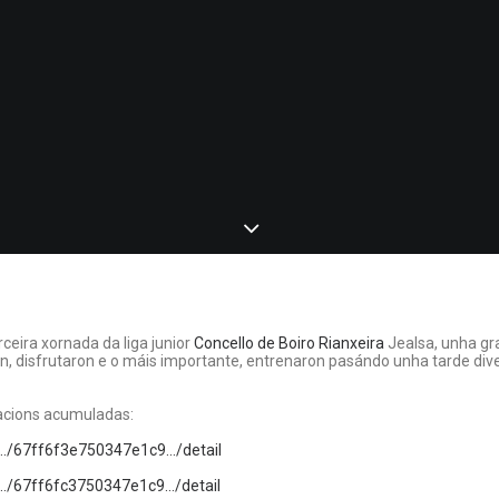
ceira xornada da liga junior
Concello de Boiro
Rianxeira
Jealsa, unha gra
 disfrutaron e o máis importante, entrenaron pasándo unha tarde dive
cacions acumuladas:
/…/67ff6f3e750347e1c9…/detail
/…/67ff6fc3750347e1c9…/detail