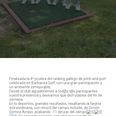
Finalizada la 4ª prueba del ranking gallego de pitch and putt
celebrada en Barbanza Golf, con una gran participación y
un ambiente inmejorable.
Desde el club agradecemos a tod@s l@s participantes
vuestra presencia y deseamos que disfrutaseis del fin de
semana.
En lo deportivo, grandes resultados, resaltando la tarjeta
extraordinaria, con récord del campo incluido, de Simón
Gómez Arnejo, acabando -11 del par del campo