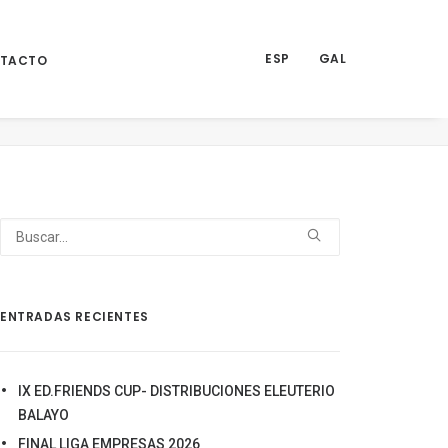
ESP
GAL
TACTO
Noticias
1ºPRUEBA LIGA GALLEGA PITCH&PUTT
4
ENTRADAS RECIENTES
IX ED.FRIENDS CUP- DISTRIBUCIONES ELEUTERIO
BALAYO
FINAL LIGA EMPRESAS 2026