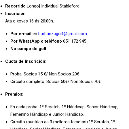
Recorrido
Longo| Individual Stableford
Inscrición
:
Ata o xoves 16 ás 20:00h.
Por e-mail
en
barbanzagolf@gmail.com
Por WhatsApp o teléfono
651 172 945
No campo de golf
Cuota de Inscrición
:
Proba: Socios 15 €/ Non Socios 20€
Circuíto completo: Socios 50€/ Non Socios 70€
Premios:
En cada proba: 1º Scratch, 1º Hándicap, Senior Hándicap,
Femenino Hándicap e Junior Hándicap.
Circuíto (puntúan as 3 mellores tarxetas):1º Scratch, 1º