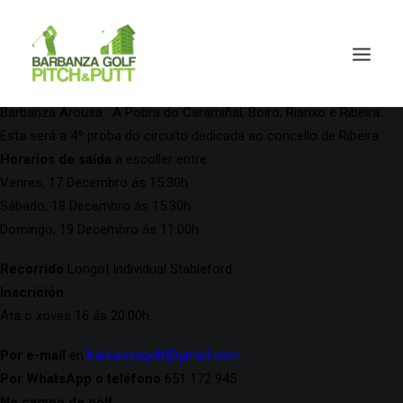
O circuíto consta de 4 probas puntuables federadas que puntuarán
para dúas clasificacións: Clasificación do circuíto e Puntuable OM.
Cada unha delas dedicada a un concello da Mancomunidad
Barbanza Arousa : A Pobra do Caramiñal, Boiro, Rianxo e Ribeira.
Esta será a 4º proba do circuíto dedicada ao concello de Ribeira.
Horarios de saída
a escoller entre:
Venres, 17 Decembro ás 15:30h.
Sábado, 18 Decembro ás 15:30h
Domingo, 19 Decembro ás 11:00h
Recorrido
Longo| Individual Stableford
Inscrición
:
Ata o xoves 16 ás 20:00h.
Por e-mail
en
barbanzagolf@gmail.com
Por WhatsApp o teléfono
651 172 945
No campo de golf