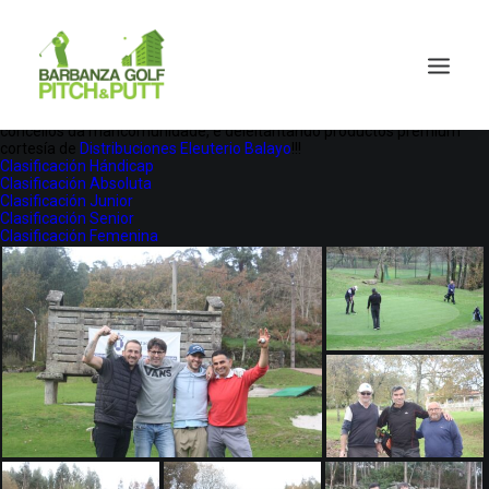
Finalizada a 4ª proba do circuito
Barbanza Arousa
adicada ao Concello
de A Pobra do Caramiñal.
Un ano máis, moi contentos co transcurso da competición e a gran
participación conseguida.
Moitas grazas a todos e Parabéns a os campions!!!!
O Domingo 8 de Xaneiro celebraremos a entrega de premios de todo o
circuito e da Orden de Mérito 2022!!!! acompañados de tódolos
concellos da mancomunidade, e deleitantando productos premium
cortesía de
Distribuciones Eleuterio Balayo
!!!
Clasificación Hándicap
Clasificación Absoluta
Clasificación Junior
Clasificación Senior
Clasificación Femenina