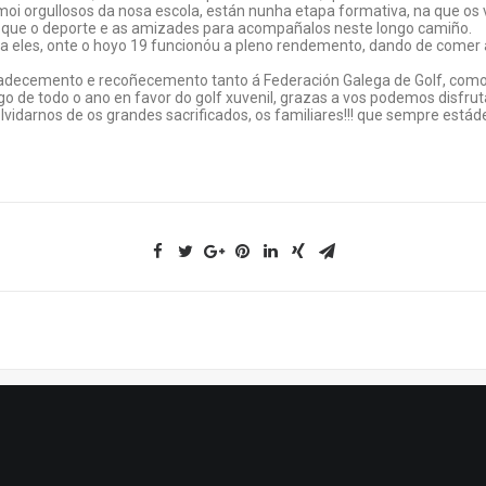
i orgullosos da nosa escola, están nunha etapa formativa, na que os va
es que o deporte e as amizades para acompañalos neste longo camiño.
s a eles, onte o hoyo 19 funcionóu a pleno rendemento, dando de comer 
adecemento e recoñecemento tanto á Federación Galega de Golf, como a
go de todo o ano en favor do golf xuvenil, grazas a vos podemos disfrut
lvidarnos de os grandes sacrificados, os familiares!!! que sempre estád