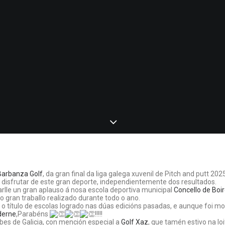
Barbanza Golf
, da gran final da liga galega xuvenil de Pitch and putt 2025!
 disfrutar de este gran deporte, independientemente dos resultados.
rlle un gran aplauso á nosa escola deportiva municipal
Concello de Boi
o gran traballo realizado durante todo o ano.
o título de escolas logrado nas dúas edicións pasadas, e aunque foi moi
derne
,Parabéns
!!!!!
ubes de Galicia, con mención especial a
Golf Xaz
, que tamén estivo na lo