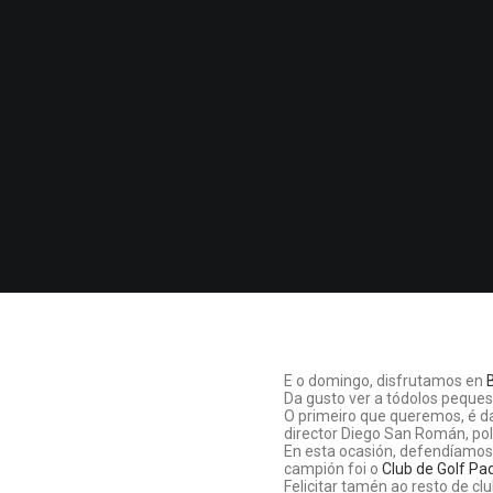
E o domingo, disfrutamos en
Da gusto ver a tódolos peques
O primeiro que queremos, é da
director Diego San Román, pol
En esta ocasión, defendíamos 
campión foi o
Club de Golf Pa
Felicitar tamén ao resto de cl