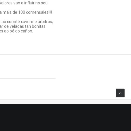
lores van a influir no seu
a máis de 100 comensales!!!!
o comité xuvenil e árbitros,
ar de veladas tan bonitas
es ao pé do cañon.
SIGUIENTE