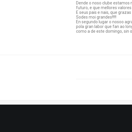
Dende o noso clube estamos mo
futuro, e que mellores valor
E seus pais e nais, que graza
Sodes moi grandes!!!!!
En segundo lugar o nosoo agr
pola gran labor que fan ao lon
como a de este domingo, sin o
PREVIO