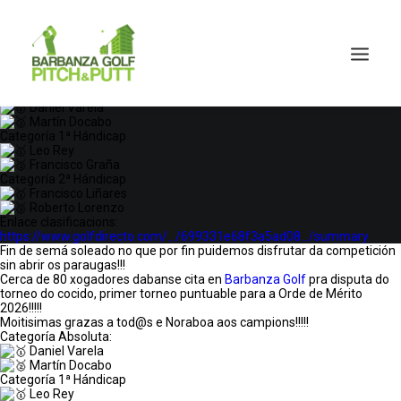
Fin de semá soleado no que por fin puidemos disfrutar da competición
sin abrir os paraugas!!!
Cerca de 80 xogadores dabanse cita en
Barbanza Golf
pra disputa do
torneo do cocido, primer torneo puntuable para a Orde de Mérito
2026!!!!!
Moitisimas grazas a tod@s e Noraboa aos campions!!!!!
Categoría Absoluta:
Daniel Varela
Martín Docabo
Categoría 1ª Hándicap
Leo Rey
Francisco Graña
Categoría 2ª Hándicap
Francisco Liñares
Roberto Lorenzo
Enlace clasificacions:
https://www.golfdirecto.com/…/699331e68f3a5ad08…/summary
Fin de semá soleado no que por fin puidemos disfrutar da competición
sin abrir os paraugas!!!
Cerca de 80 xogadores dabanse cita en
Barbanza Golf
pra disputa do
torneo do cocido, primer torneo puntuable para a Orde de Mérito
2026!!!!!
Moitisimas grazas a tod@s e Noraboa aos campions!!!!!
Categoría Absoluta:
Daniel Varela
Martín Docabo
Categoría 1ª Hándicap
Leo Rey