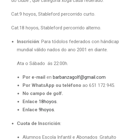
do clube , que categoría xoga cada federado:
Cat.9 hoyos, Stableford percorrido curto.
Cat.18 hoyos, Stableford percorrido alterno.
Inscrición
: Para tódolos federados con hándicap
mundial válido nados do ano 2001 en diante.
Ata o Sábado ás 22:00h.
Por e-mail
en
barbanzagolf@gmail.com
Por WhatsApp ou teléfono
ao 651 172 945.
No campo de golf.
Enlace
18hoyos.
Enlace
9hoyos.
Cuota de Inscrición
:
Alumnos Escola Infantil e Abonados :Gratuíto