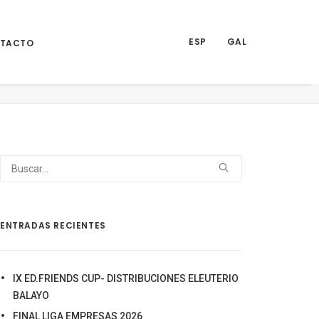
ESP
GAL
TACTO
Inicio
Noticias
III TORNEO SPASINHO
6
ENTRADAS RECIENTES
IX ED.FRIENDS CUP- DISTRIBUCIONES ELEUTERIO
BALAYO
FINAL LIGA EMPRESAS 2026