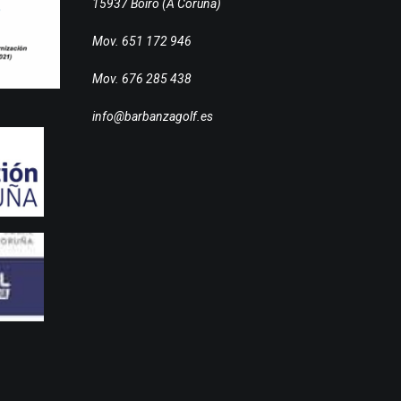
15937 Boiro (A Coruña)
Mov. 651 172 946
Mov. 676 285 438
info@barbanzagolf.es