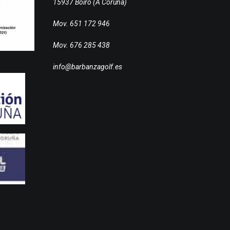
15937 Boiro (A Coruña)
Mov. 651 172 946
Mov. 676 285 438
info@barbanzagolf.es