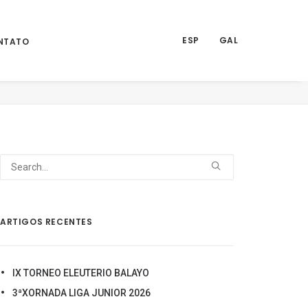
ESP
GAL
NTATO
Home
Noticias
COPA GALICIA ASGAPP 2022
6.1
ARTIGOS RECENTES
IX TORNEO ELEUTERIO BALAYO
3ªXORNADA LIGA JUNIOR 2026