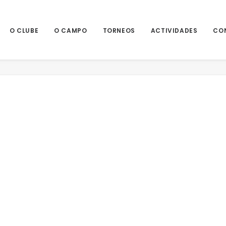
O CLUBE
O CAMPO
TORNEOS
ACTIVIDADES
CO
Home
Noticias
ENTREGA CIR