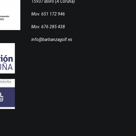
15937 Boiro (A Coruña)
Mov. 651 172 946
Mov. 676 285 438
info@barbanzagolf.es