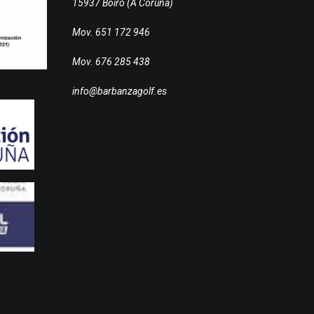
15937 Boiro (A Coruña)
Mov. 651 172 946
Mov. 676 285 438
info@barbanzagolf.es