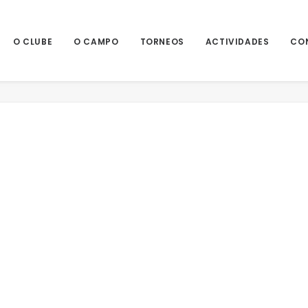
O CLUBE
O CAMPO
TORNEOS
ACTIVIDADES
CO
Home
Noticias
ENTREGA CIR