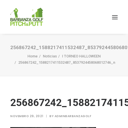
256867242_1588217411532487_85379244580680
Home
Noticias
I TORNEO HALLOWEEN
256867242_1588217411532487_8537924458068012746_n
256867242_1588217411
NOVEMBRO 29, 2021
|
BY
ADMINBARBANZAGOLF